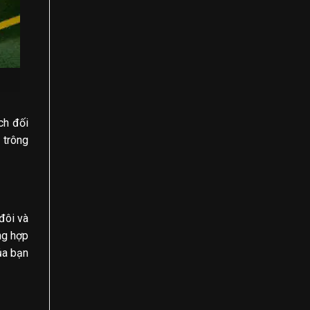
ch đối
 trông
đôi và
ng hợp
ủa bạn