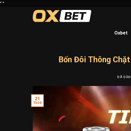
Chuyển
"
"
đến
nội
dung
Oxbet
Bốn Đôi Thông Chặt 
ĐÃ ĐĂN
21
Th10