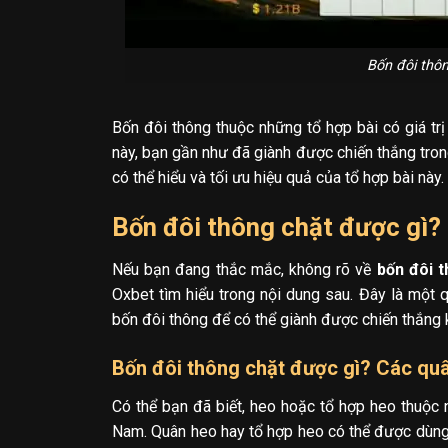
Bốn đôi thôn
Bốn đôi thông thuộc những tổ hợp bài có giá trị
này, bạn gần như đã giành được chiến thắng trong
có thể hiểu và tối ưu hiệu quả của tổ hợp bài này
Bốn đôi thông chặt được gì?
Nếu bạn đang thắc mắc, không rõ về
bốn đôi t
Oxbet tìm hiểu trong nội dung sau. Đây là một q
bốn đôi thông để có thể giành được chiến thắng
Bốn đôi thông chặt được gì? Các qu
Có thể bạn đã biết, heo hoặc tổ hợp heo thuộc n
Nam. Quân heo hay tổ hợp heo có thể được dùng 