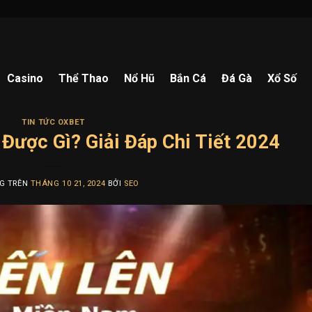
Casino
Thể Thao
Nổ Hũ
Bắn Cá
Đá Gà
Xổ Số
TIN TỨC OXBET
Được Gì? Giải Đáp Chi Tiết 2024
G TRÊN
THÁNG 10 21, 2024
BỞI
SEO