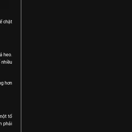
ể chặt
ả heo.
 nhiều
ng hơn
một tổ
n phải