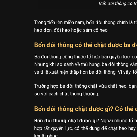
Bốn đôi thông có t
Trong tiến lên miền nam, bốn đôi thông chính là 
heo đơn, đôi heo hoặc sám cô heo.
Bốn đôi thông có thể chặt được ba đ
Ba đôi thông cũng thuộc tổ hợp bài quyền lực, có
Nhưng khi so sánh về thứ hạng, ba đôi thông vẫn
và tỉ lệ xuất hiện thấp hơn ba đôi thông. Vì vậy, 
Trường hợp ba đôi thông chặt vừa chặt heo, bạn
so với cách chặt thông thường.
Bốn đôi thông chặt được gì? Có thể
Bốn đôi thông chặt được gì
? Ngoài những tổ h
hợp rất quyền lực, có thể dùng để chặt heo hay
khuất phục.