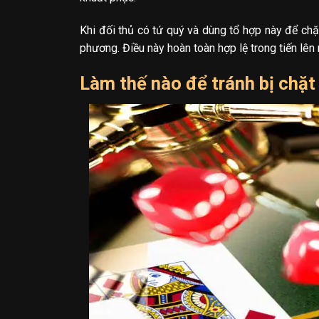
Khi đối thủ có tứ quý và dùng tổ hợp này để ch
phương. Điều này hoàn toàn hợp lệ trong tiến lên
Làm thế nào để tránh bị chặt