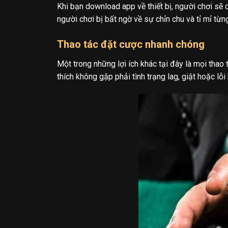
Khi bạn download app về thiết bị, người chơi sẽ c
người chơi bị bất ngờ về sự chỉn chu và tỉ mỉ từ
Thao tác đặt cược nhanh chóng
Một trong những lợi ích khác tại đây là mọi tha
thích không gặp phải tình trạng lag, giật hoặc lỗ