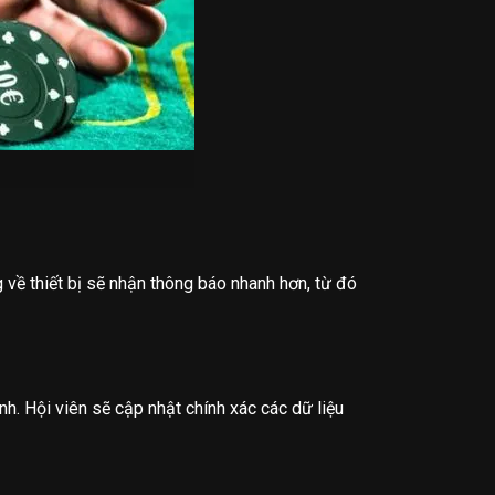
g về thiết bị sẽ nhận thông báo nhanh hơn, từ đó
anh. Hội viên sẽ cập nhật chính xác các dữ liệu