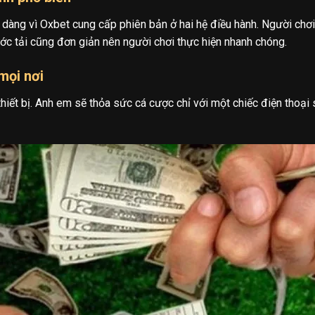
ễ dàng vì Oxbet cung cấp phiên bản ở hai hệ điều hành. Người c
c tải cũng đơn giản nên người chơi thực hiện nhanh chóng.
mọi nơi
hiết bị. Anh em sẽ thỏa sức cá cược chỉ với một chiếc điện thoại