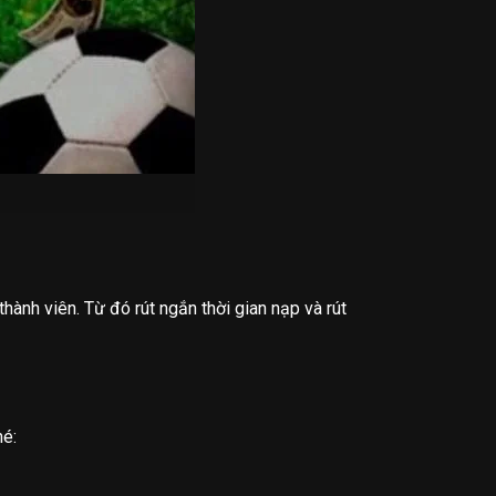
hành viên. Từ đó rút ngắn thời gian nạp và rút
hé: