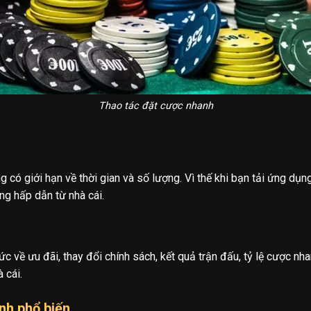
Thao tác đặt cược nhanh
g có giới hạn về thời gian và số lượng. Vì thế khi bạn tải ứng dụn
ng hấp dẫn từ nhà cái.
ức về ưu đãi, thay đổi chính sách, kết quả trận đấu, tỷ lệ cược nh
à cái.
nh phổ biến