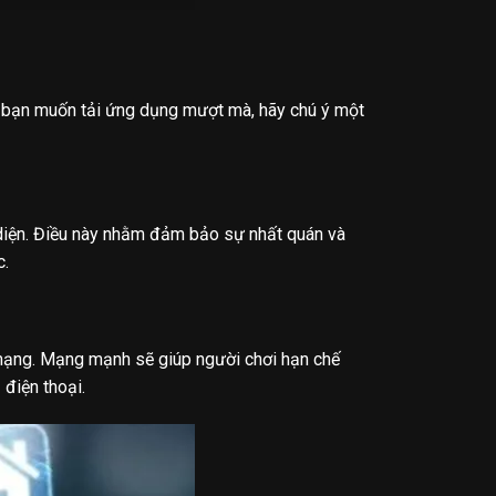
ếu bạn muốn tải ứng dụng mượt mà, hãy chú ý một
 diện. Điều này nhằm đảm bảo sự nhất quán và
c.
 mạng. Mạng mạnh sẽ giúp người chơi hạn chế
 điện thoại.