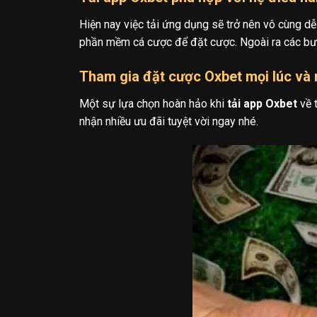
Hiện nay việc tải ứng dụng sẽ trở nên vô cùng d
phần mềm cá cược để đặt cược. Ngoài ra các bướ
Tham gia đặt cược Oxbet mọi lúc và 
Một sự lựa chọn hoàn hảo khi
tải app Oxbet
về t
nhận nhiều ưu đãi tuyệt vời ngay nhé.