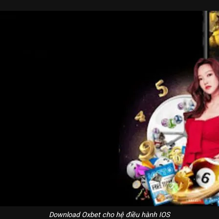
Download Oxbet cho hệ điều hành IOS