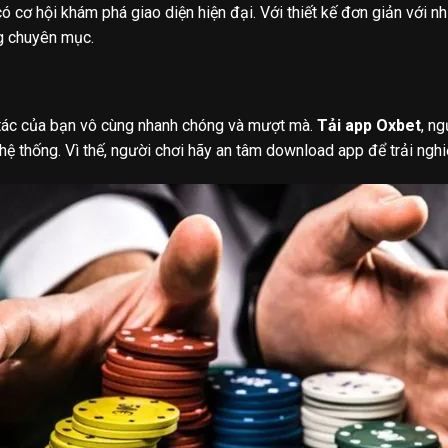
ó cơ hội khám phá giao diện hiện đại. Với thiết kế đơn giản với n
ng chuyên mục.
o tác của bạn vô cùng nhanh chóng và mượt mà.
Tải app Oxbet
, n
i hệ thống. Vì thế, người chơi hãy an tâm download app để trải ng